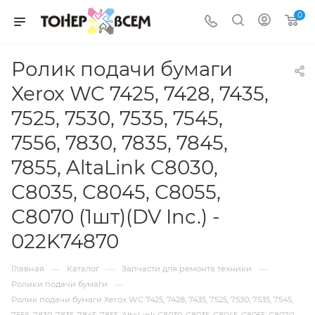
0
Ролик подачи бумаги
Xerox WC 7425, 7428, 7435,
7525, 7530, 7535, 7545,
7556, 7830, 7835, 7845,
7855, AltaLink C8030,
C8035, C8045, C8055,
C8070 (1шт)(DV Inc.) -
022K74870
—
—
—
Главная
Каталог
Запчасти для ремонта техники
—
Ролики подачи бумаги
Ролик подачи бумаги Xerox WC 7425, 7428, 7435, 7525, 7530, 7535, 7545,