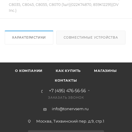
C8035, C8045, C8055, C8070 (1шт)(022K74870, 859K12291)(DV
Inc.)
ХАРАКТЕРИСТИКИ
СОВМЕСТИМЫЕ УСТРОЙСТВА
О КОМПАНИИ
КАК КУПИТЬ
МАГАЗИНЫ
КОНТАКТЫ
+7 (495) 476-56-56
ЗАКАЗАТЬ ЗВОНОК
info@tonervsem.ru
Москва, Тихвинский пер. д.9, стр.1