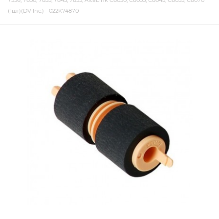
7556, 7830, 7835, 7845, 7855, AltaLink C8030, C8035, C8045, C8055, C8070
(1шт)(DV Inc.) - 022K74870