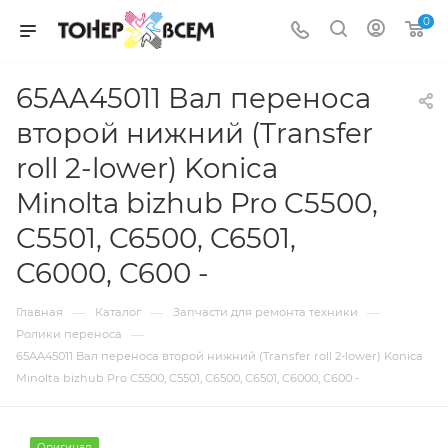
0
65AA45011 Вал переноса
второй нижний (Transfer
roll 2-lower) Konica
Minolta bizhub Pro C5500,
C5501, C6500, C6501,
C6000, C600 -
—
—
—
Главная
Каталог
Запчасти для ремонта техники
—
Ролики переноса
65AA45011 Вал переноса второй нижний (Transfer roll 2-lower) Konica
Minolta bizhub Pro C5500, C5501, C6500, C6501, C6000, C600 -
Оригинал