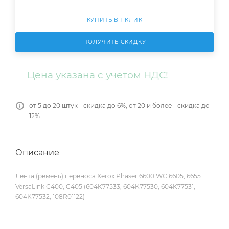
КУПИТЬ В 1 КЛИК
ПОЛУЧИТЬ СКИДКУ
Цена указана с учетом НДС!
от 5 до 20 штук - скидка до 6%, от 20 и более - скидка до
12%
Описание
Лента (ремень) переноса Xerox Phaser 6600 WC 6605, 6655
VersaLink C400, C405 (604K77533, 604K77530, 604K77531,
604K77532, 108R01122)