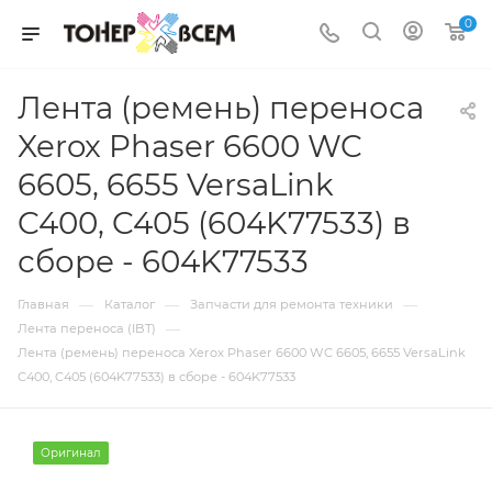
0
Лента (ремень) переноса
Xerox Phaser 6600 WC
6605, 6655 VersaLink
C400, C405 (604K77533) в
сборе - 604K77533
—
—
—
Главная
Каталог
Запчасти для ремонта техники
—
Лента переноса (IBT)
Лента (ремень) переноса Xerox Phaser 6600 WC 6605, 6655 VersaLink
C400, C405 (604K77533) в сборе - 604K77533
Оригинал