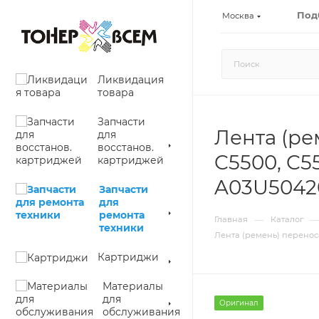
Под
Москва
Ликвидация
товара
Запчасти
Лента (ре
для
восстанов.
C5500, C55
картриджей
A03U50420
Запчасти
для
ремонта
—
—
Главная
Каталог
техники
Лента (ремень) переноса 
Картриджи
Материалы
для
Оригинал
обслуживания