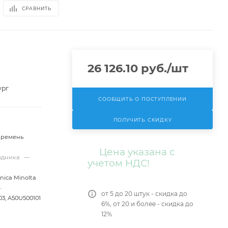
СРАВНИТЬ
26 126.10
руб.
/шт
ург
СООБЩИТЬ О ПОСТУПЛЕНИИ
ПОЛУЧИТЬ СКИДКУ
, ремень
Цена указана с
ходника
—
учетом НДС!
nica Minolta
—
от 5 до 20 штук - скидка до
3, A50U500101
6%, от 20 и более - скидка до
12%