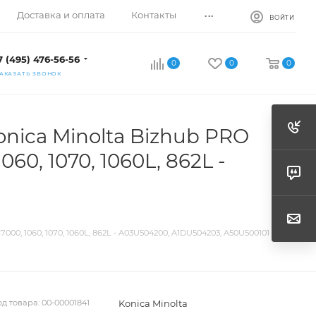
...
Доставка и оплата
Контакты
ВОЙТИ
7 (495) 476-56-56
0
0
0
АКАЗАТЬ ЗВОНОК
onica Minolta Bizhub PRO
060, 1070, 1060L, 862L -
000, 1060, 1070, 1060L, 862L - A03U504200, A1DU504203, A50U500101
Konica Minolta
од товара:
00-00001841