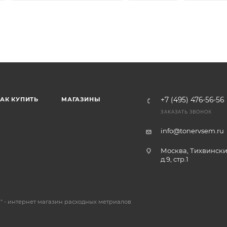
C6501,
C7000,
1060,
1070,
1075,
2060,
2070,
C70h,
C71h (DV
Inc.)
АК КУПИТЬ
МАГАЗИНЫ
+7 (495) 476-56-56
ЗАКАЗАТЬ ЗВОНОК
info@tonervsem.ru
Москва, Тихвински
д.9, стр.1
 - интернет магазин расходных метриалов