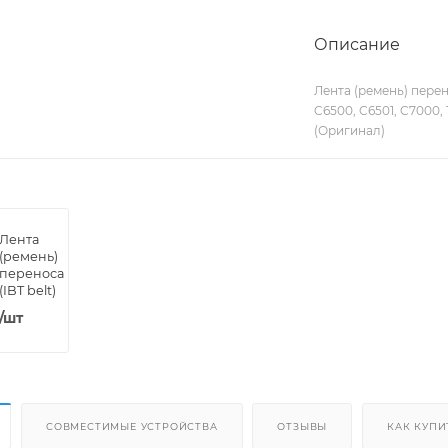
Описание
Лента (ремень) перен
C6500, C6501, C7000,
(Оригинал)
Лента
(ремень)
переноса
(IBT belt)
для
/шт
Konica
Minolta
Bizhub
PRO
C5500,
C5501,
C6000
СОВМЕСТИМЫЕ УСТРОЙСТВА
ОТЗЫВЫ
КАК КУПИ
C6500,