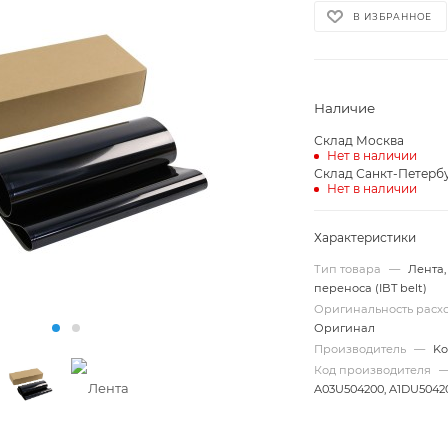
В ИЗБРАННОЕ
Наличие
Склад Москва
Нет в наличии
Склад Санкт-Петерб
Нет в наличии
Характеристики
Тип товара
—
Лента
переноса (IBT belt)
Оригинальность рас
Оригинал
Производитель
—
Ko
Код производителя
A03U504200, A1DU50420