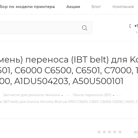
бор по модели принтера
Акции
Блог
Компания
+
З
мень) переноса (IBT belt) для K
01, C6000 C6500, C6501, C7000, 1
0, A1DU504203, A50U500101
—
—
Запчасти для ремонта техники
Лента переноса (IBT)
(IBT belt) для Konica Minolta Bizhub PRO C5500, C5501, C6000 C6500, C6501, C7
К