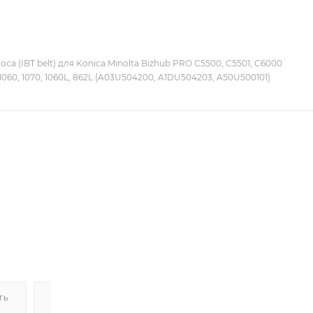
оса (IBT belt) для Konica Minolta Bizhub PRO C5500, C5501, C6000
 1060, 1070, 1060L, 862L (A03U504200, A1DU504203, A50U500101)
ТЬ
ДОСТАВКА
НАЛИЧИЕ