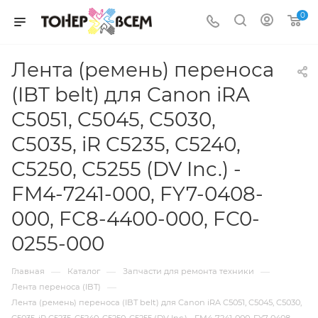
0
Лента (ремень) переноса
(IBT belt) для Canon iRA
C5051, C5045, C5030,
C5035, iR C5235, C5240,
C5250, C5255 (DV Inc.) -
FM4-7241-000, FY7-0408-
000, FC8-4400-000, FC0-
0255-000
—
—
—
Главная
Каталог
Запчасти для ремонта техники
—
Лента переноса (IBT)
Лента (ремень) переноса (IBT belt) для Canon iRA C5051, C5045, C5030,