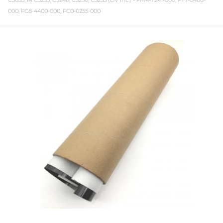
C5035, iR C5235, C5240, C5250, C5255 (DV Inc.) - FM4-7241-000, FY7-0408-
000, FC8-4400-000, FC0-0255-000