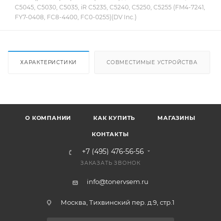
C5045, C5030, C5035, iR C5235, C5240, C5250, C5255 (FM4-7241,
FY7-0408, FC8-4400, FC0-0255)(DV Inc.)
ХАРАКТЕРИСТИКИ
СОВМЕСТИМЫЕ УСТРОЙСТВА
О КОМПАНИИ
КАК КУПИТЬ
МАГАЗИНЫ
КОНТАКТЫ
+7 (495) 476-56-56
ЗАКАЗАТЬ ЗВОНОК
info@tonervsem.ru
Москва, Тихвинский пер. д.9, стр.1