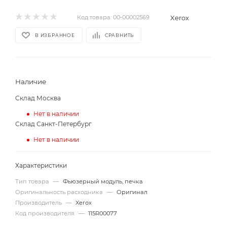
Xerox
Код товара:
00-00002569
В ИЗБРАННОЕ
СРАВНИТЬ
Наличие
Склад Москва
Нет в наличии
Склад Санкт-Петербург
Нет в наличии
Характеристики
Тип товара
—
Фьюзерный модуль, печка
Оригинальность расходника
—
Оригинал
Производитель
—
Xerox
Код производителя
—
115R00077