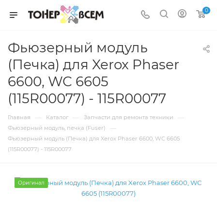
0
Фьюзерный модуль
(Печка) для Xerox Phaser
6600, WC 6605
(115R00077) - 115R00077
—
—
—
Главная
Каталог
Запчасти для ремонта техники
—
Фьюзерный модуль, печка (Fuser)
Фьюзерный модуль (Печка) для Xerox Phaser 6600, WC 6605
(115R00077) - 115R00077
Оригинал