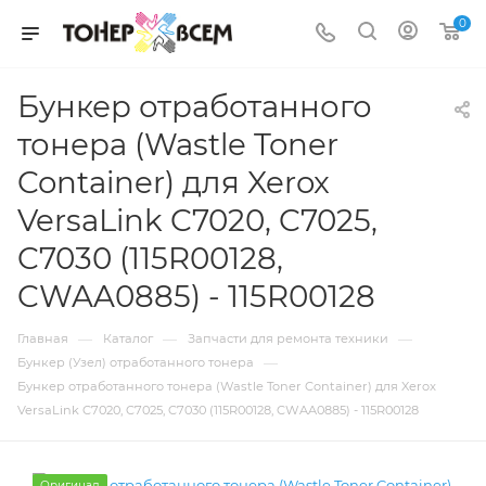
0
Бункер отработанного
тонера (Wastle Toner
Container) для Xerox
VersaLink C7020, C7025,
C7030 (115R00128,
CWAA0885) - 115R00128
—
—
—
Главная
Каталог
Запчасти для ремонта техники
—
Бункер (Узел) отработанного тонера
Бункер отработанного тонера (Wastle Toner Container) для Xerox
VersaLink C7020, C7025, C7030 (115R00128, CWAA0885) - 115R00128
Оригинал