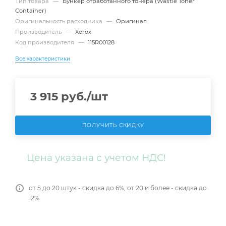
Тип товара
—
Бункер отработанного тонера (Wastle Toner
Container)
Оригинальность расходника
—
Оригинал
Производитель
—
Xerox
Код производителя
—
115R00128
Все характеристики
3 915
руб.
/шт
ПОЛУЧИТЬ СКИДКУ
Цена указана с учетом НДС!
от 5 до 20 штук - скидка до 6%, от 20 и более - скидка до
12%