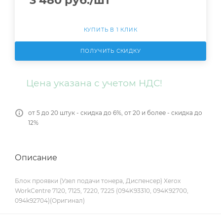
3 480
руб.
/шт
КУПИТЬ В 1 КЛИК
ПОЛУЧИТЬ СКИДКУ
Цена указана с учетом НДС!
от 5 до 20 штук - скидка до 6%, от 20 и более - скидка до
12%
Описание
Блок проявки (Узел подачи тонера, Диспенсер) Xerox
WorkCentre 7120, 7125, 7220, 7225 (094K93310, 094K92700,
094k92704)(Оригинал)