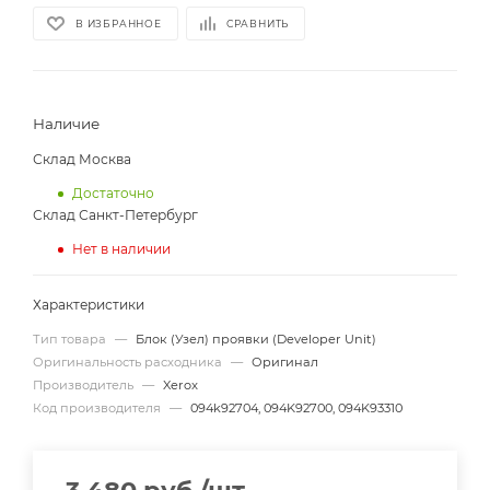
В ИЗБРАННОЕ
СРАВНИТЬ
Наличие
Склад Москва
Достаточно
Склад Санкт-Петербург
Нет в наличии
Характеристики
Тип товара
—
Блок (Узел) проявки (Developer Unit)
Оригинальность расходника
—
Оригинал
Производитель
—
Xerox
Код производителя
—
094k92704, 094K92700, 094K93310