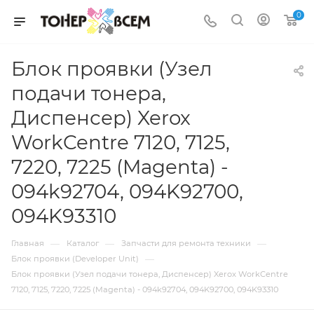
0
Блок проявки (Узел
подачи тонера,
Диспенсер) Xerox
WorkCentre 7120, 7125,
7220, 7225 (Magenta) -
094k92704, 094K92700,
094K93310
—
—
—
Главная
Каталог
Запчасти для ремонта техники
—
Блок проявки (Developer Unit)
Блок проявки (Узел подачи тонера, Диспенсер) Xerox WorkCentre
7120, 7125, 7220, 7225 (Magenta) - 094k92704, 094K92700, 094K93310