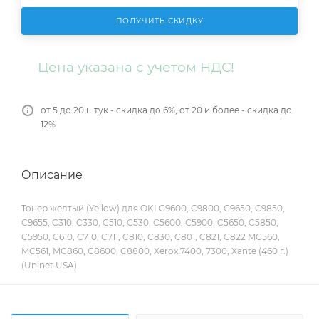
ПОЛУЧИТЬ СКИДКУ
Цена указана с учетом НДС!
от 5 до 20 штук - скидка до 6%, от 20 и более - скидка до
12%
Описание
Тонер желтый (Yellow) для OKI C9600, C9800, C9650, C9850,
C9655, C310, C330, C510, C530, C5600, C5900, C5650, C5850,
C5950, C610, C710, C711, C810, C830, C801, C821, C822 MC560,
MC561, MC860, C8600, C8800, Xerox 7400, 7300, Xante (460 г.)
(Uninet USA)