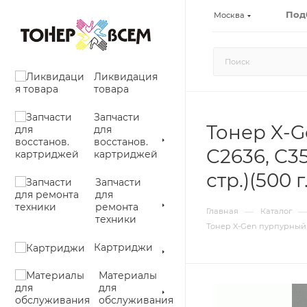
Под
Москва
Ликвидация
товара
Запчасти
Тонер X-Ge
для
восстанов.
C2636, C35
картриджей
стр.)(500 г
Запчасти
для
ремонта
—
—
Главная
Каталог
техники
Тонер X-Gen пурпурный (Mag
Картриджи
Материалы
для
обслуживания