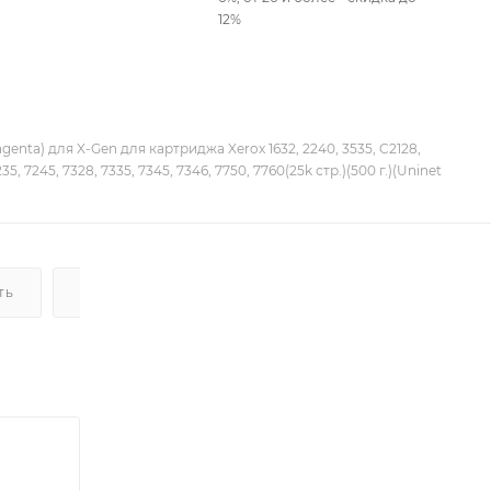
12%
enta) для X-Gen для картриджа Xerox 1632, 2240, 3535, C2128,
35, 7245, 7328, 7335, 7345, 7346, 7750, 7760(25k стр.)(500 г.)(Uninet
ТЬ
ДОСТАВКА
НАЛИЧИЕ