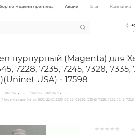
бор по модели принтера
Акции
Блог
Компания
+
З
n пурпурный (Magenta) для Xero
45, 7228, 7235, 7245, 7328, 7335, 
.)(Uninet USA) - 17598
—
—
Тонеры
Тонеры цветные
enta) для Xerox 1632, 2240, 3535, C2128, C2636, C3545, 7228, 7235, 7245, 7328, 73
К