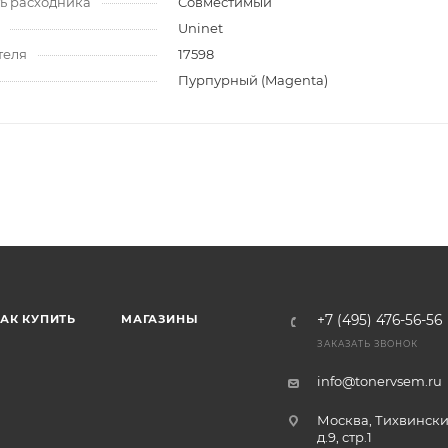
ь расходника
Совместимый
Uninet
теля
17598
Пурпурный (Magenta)
АК КУПИТЬ
МАГАЗИНЫ
+7 (495) 476-56-56
ЗАКАЗАТЬ ЗВОНОК
info@tonervsem.ru
Москва, Тихвински
д.9, стр.1