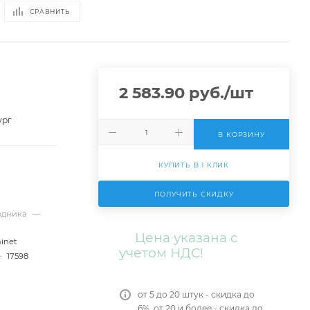
СРАВНИТЬ
2 583.90
руб.
/шт
ург
В КОРЗИНУ
КУПИТЬ В 1 КЛИК
ПОЛУЧИТЬ СКИДКУ
ходника
—
Цена указана с
inet
учетом НДС!
—
17598
от 5 до 20 штук - скидка до
6%, от 20 и более - скидка до