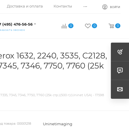
...
Доставка и оплата
Контакты
ВОЙТИ
7 (495) 476-56-56
0
0
0
АКАЗАТЬ ЗВОНОК
x 1632, 2240, 3535, C2128,
7345, 7346, 7750, 7760 (25k
35, 7345, 7346, 7750, 7760 (25k стр.)(500 г.)(Uninet USA) - 17598
Uninetimaging
од товара:
00001218