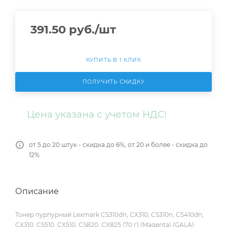
391.50
руб.
/шт
КУПИТЬ В 1 КЛИК
ПОЛУЧИТЬ СКИДКУ
Цена указана с учетом НДС!
от 5 до 20 штук - скидка до 6%, от 20 и более - скидка до
12%
Описание
Тонер пурпурный Lexmark CS310dn, CX310, CS310n, CS410dn,
CX310, CS510, CX510, CS820, CX825 (70 г) (Magenta) (GALA)