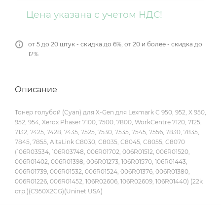
Цена указана с учетом НДС!
от 5 до 20 штук - скидка до 6%, от 20 и более - скидка до
12%
Описание
Тонер голубой (Cyan) для X-Gen для Lexmark C 950, 952, X 950,
952, 954, Xerox Phaser 7100, 7500, 7800, WorkCentre 7120, 7125,
7132, 7425, 7428, 7435, 7525, 7530, 7535, 7545, 7556, 7830, 7835,
7845, 7855, AltaLink C8030, C8035, C8045, C8055, C8070
(106R03534, 106R03748, 006R01702, 006R01512, 006R01520,
006R01402, 006R01398, 006R01273, 106R01570, 106R01443,
006R01739, 006R01532, 006R01524, 006R01376, 006R01380,
006R01226, 006R01452, 106R02606, 106R02609, 106R01440) (22k
стр.)(C950X2CG)(Uninet USA)