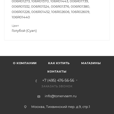
006R01273, 106R01570, 106R01443, 006R01739,
006R01532, 006R01524, 006R01376, 006R01380,
006R01226, 006R01452, 106R02606, 106R02609,
106R01440
Цвет
Голубой (Cyan)
О КОМПАНИИ
КАК КУПИТЬ
МАГАЗИНЫ
КОНТАКТЫ
+7 (495) 476-56-56
ЗАКАЗАТЬ ЗВОНОК
info@tonervsem.ru
Москва, Тихвинский пер. д.9, стр.1