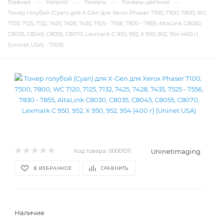
—
—
—
—
Главная
Каталог
Тонеры
Тонеры цветные
Тонер голубой (Cyan) для X-Gen для Xerox Phaser 7100, 7500, 7800, WC
7120, 7125, 7132, 7425, 7428, 7435, 7525 - 7556, 7830 - 7855, AltaLink C8030,
C8035, C8045, C8055, C8070, Lexmark C 950, 952, X 950, 952, 954 (400 г)
(Uninet USA) - 17635
Uninetimaging
Код товара:
00001511
В ИЗБРАННОЕ
СРАВНИТЬ
Наличие