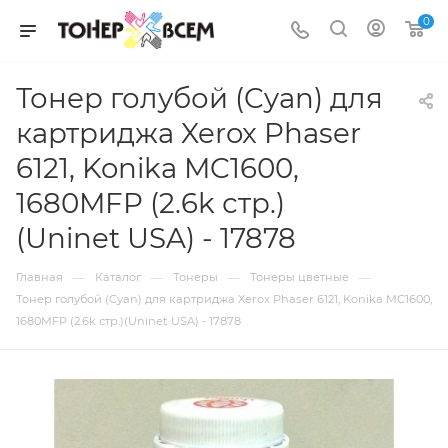
0
Тонер голубой (Cyan) для
картриджа Xerox Phaser
6121, Konika MC1600,
1680MFP (2.6k стр.)
(Uninet USA) - 17878
—
—
—
—
Главная
Каталог
Тонеры
Тонеры цветные
Тонер голубой (Cyan) для картриджа Xerox Phaser 6121, Konika MC1600,
1680MFP (2.6k стр.)(Uninet USA) - 17878