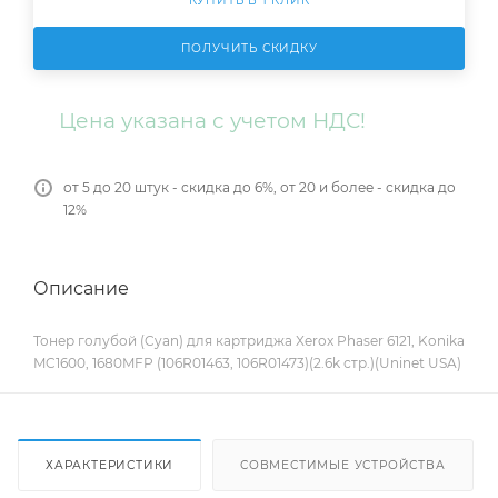
КУПИТЬ В 1 КЛИК
ПОЛУЧИТЬ СКИДКУ
Цена указана с учетом НДС!
от 5 до 20 штук - скидка до 6%, от 20 и более - скидка до
12%
Описание
Тонер голубой (Cyan) для картриджа Xerox Phaser 6121, Konika
MC1600, 1680MFP (106R01463, 106R01473)(2.6k стр.)(Uninet USA)
ХАРАКТЕРИСТИКИ
СОВМЕСТИМЫЕ УСТРОЙСТВА