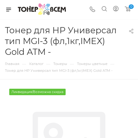
0
Тонер для HP Универсал
тип MGI-3 (фл,1кг,IMEX)
Gold ATM -
—
—
—
—
Главная
Каталог
Тонеры
Тонеры цветные
Тонер для HP Универсал тип MGI-3 (фл,1кг,IMEX) Gold ATM -
Ликвидация/Возможна скидка