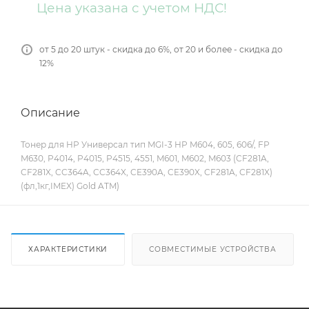
Цена указана с учетом НДС!
от 5 до 20 штук - скидка до 6%, от 20 и более - скидка до
12%
Описание
Тонер для HP Универсал тип MGI-3 HP M604, 605, 606/, FP
M630, P4014, P4015, P4515, 4551, M601, M602, M603 (CF281A,
CF281X, CC364A, CC364X, CE390A, CE390X, CF281A, CF281X)
(фл,1кг,IMEX) Gold ATM)
ХАРАКТЕРИСТИКИ
СОВМЕСТИМЫЕ УСТРОЙСТВА