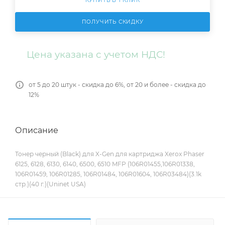
КУПИТЬ В 1 КЛИК
ПОЛУЧИТЬ СКИДКУ
Цена указана с учетом НДС!
от 5 до 20 штук - скидка до 6%, от 20 и более - скидка до
12%
Описание
Тонер черный (Black) для X-Gen для картриджа Xerox Phaser
6125, 6128, 6130, 6140, 6500, 6510 MFP (106R01455,106R01338,
106R01459, 106R01285, 106R01484, 106R01604, 106R03484)(3.1k
стр.)(40 г.)(Uninet USA)