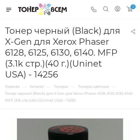
0
Тонер черный (Black) для
X-Gen для Xerox Phaser
6128, 6125, 6130, 6140. MFP
(3.1k стр.)(40 г.)(Uninet
USA) - 14256
—
—
—
—
Главная
Каталог
Тонеры
Тонеры цветные
Тонер черный (Black) для X-Gen для Xerox Phaser 6128, 6125, 6130, 6140.
MFP (3.1k стр.)(40 г.)(Uninet USA) - 14256