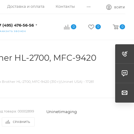
...
Доставка и оплата
Контакты
ВОЙТИ
7 (495) 476-56-56
0
0
0
АКАЗАТЬ ЗВОНОК
ther HL-2700, MFC-9420
Brother HL-2700, MFC-9420 (310 г.)(Uninet USA) - 17281
Uninetimaging
од товара:
00002899
СРАВНИТЬ