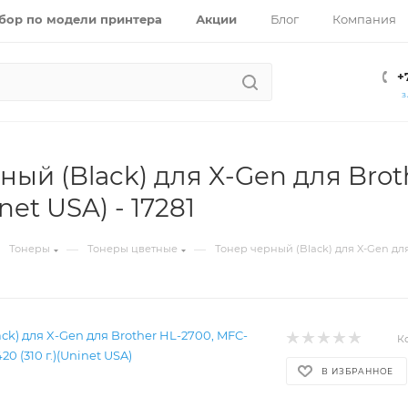
бор по модели принтера
Акции
Блог
Компания
+
З
ный (Black) для X-Gen для Bro
inet USA) - 17281
—
—
Тонеры
Тонеры цветные
Тонер черный (Black) для X-Gen для 
К
В ИЗБРАННОЕ