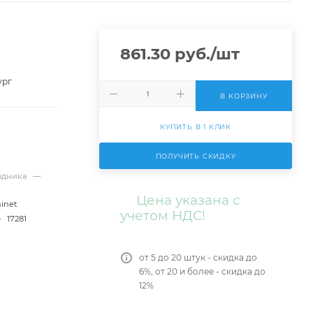
861.30
руб.
/шт
ург
В КОРЗИНУ
КУПИТЬ В 1 КЛИК
ПОЛУЧИТЬ СКИДКУ
ходника
—
Цена указана с
inet
учетом НДС!
—
17281
от 5 до 20 штук - скидка до
6%, от 20 и более - скидка до
12%