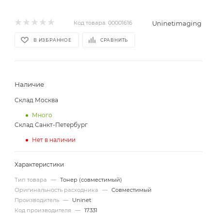
Uninetimaging
Код товара:
00001616
В ИЗБРАННОЕ
СРАВНИТЬ
Наличие
Склад Москва
Много
Склад Санкт-Петербург
Нет в наличии
Характеристики
Тип товара
—
Тонер (совместимый)
Оригинальность расходника
—
Совместимый
Производитель
—
Uninet
Код производителя
—
17331