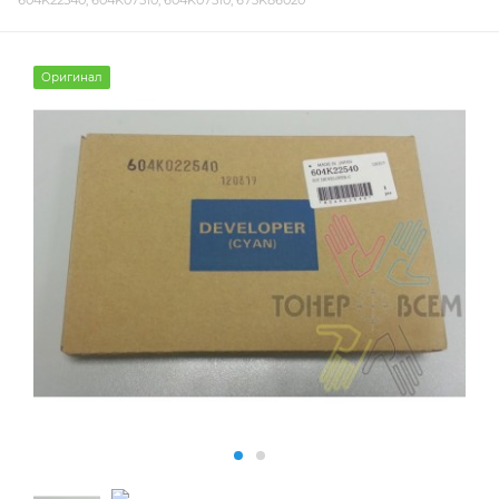
604K22540, 604K07510, 604K07510, 673K86020
Оригинал