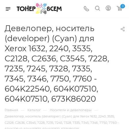
0
Девелопер, носитель
(developer) (Cyan) для
Xerox 1632, 2240, 3535,
C2128, С2636, C3545, 7228,
7235, 7245, 7328, 7335,
7345, 7346, 7750, 7760 -
604K22540, 604K07510,
604K07510, 673K86020
—
—
—
Главная
Каталог
Носители и девелоперы
Девелопер, носитель (developer) (Cyan) для Xerox 1632, 2240, 3535,
C2128, С2636, C3545, 7228, 7235, 7245, 7328, 7335, 7345, 7346, 7750, 7760 -