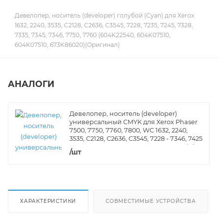
Девелопер, носитель (developer) голубой (Cyan) для Xerox
1632, 2240, 3535, C2128, С2636, C3545, 7228, 7235, 7245, 7328,
7335, 7345, 7346, 7750, 7760 (604K22540, 604K07510,
604K07510, 673K86020)(Оригинал)
АНАЛОГИ
Девелопер, носитель (developer)
универсальный CMYK для Xerox Phaser
7500, 7750, 7760, 7800, WC 1632, 2240,
3535, C2128, С2636, C3545, 7228 - 7346, 7425
- 7435, 7525 - 7556, 7830 - 7855, VersaLink
/шт
8030 (GALA)(220 г.)
ХАРАКТЕРИСТИКИ
СОВМЕСТИМЫЕ УСТРОЙСТВА