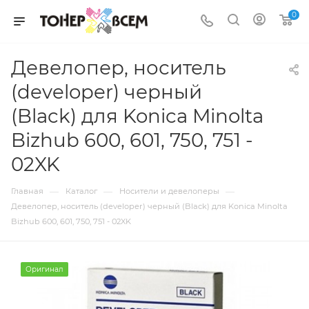
0
Девелопер, носитель
(developer) черный
(Black) для Konica Minolta
Bizhub 600, 601, 750, 751 -
02XK
—
—
—
Главная
Каталог
Носители и девелоперы
Девелопер, носитель (developer) черный (Black) для Konica Minolta
Bizhub 600, 601, 750, 751 - 02XK
Оригинал