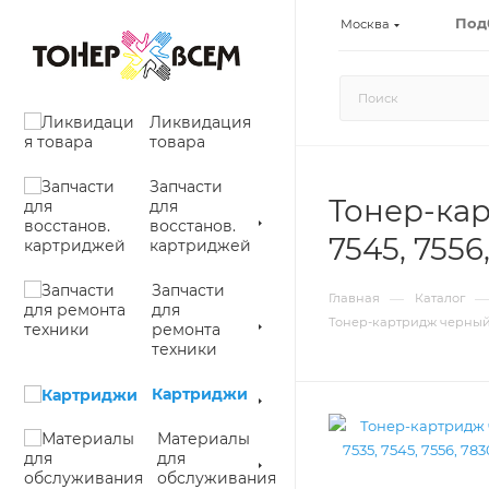
Под
Москва
Ликвидация
товара
Запчасти
Тонер-кар
для
восстанов.
7545, 7556
картриджей
Запчасти
—
—
Главная
Каталог
для
Тонер-картридж черный (Bl
ремонта
техники
Картриджи
Материалы
для
обслуживания