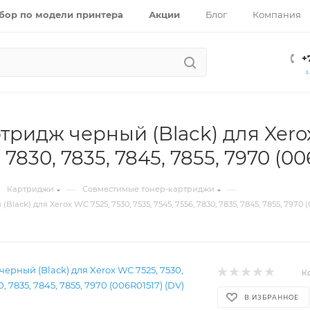
бор по модели принтера
Акции
Блог
Компания
+
З
тридж черный (Black) для Xerox 
, 7830, 7835, 7845, 7855, 7970 (00
—
—
Картриджи
Совместимые тонер-картриджи
ack) для Xerox WC 7525, 7530, 7535, 7545, 7556, 7830, 7835, 7845, 7855, 7970 (
К
В ИЗБРАННОЕ