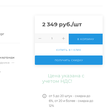
2 349
руб.
/шт
ург
В КОРЗИНУ
КУПИТЬ В 1 КЛИК
-картридж
ПОЛУЧИТЬ СКИДКУ
ходника
—
V
Цена указана с
учетом НДС!
от 5 до 20 штук - скидка до
6%, от 20 и более - скидка до
12%