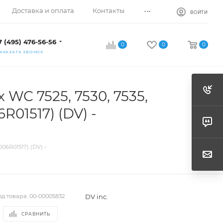
...
Доставка и оплата
Контакты
ВОЙТИ
7 (495) 476-56-56
0
0
0
АКАЗАТЬ ЗВОНОК
WC 7525, 7530, 7535,
6R01517) (DV) -
006R01517) (DV) -
DV inc.
од товара:
00-00005832
СРАВНИТЬ