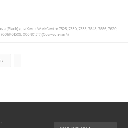
 (Black) для Xerox WorkCentre 7525, 7530, 7535, 7545, 7556, 7830,
70 (006R01509, 006R01517)(Совместимый)
ТЬ
ДОСТАВКА
НАЛИЧИЕ