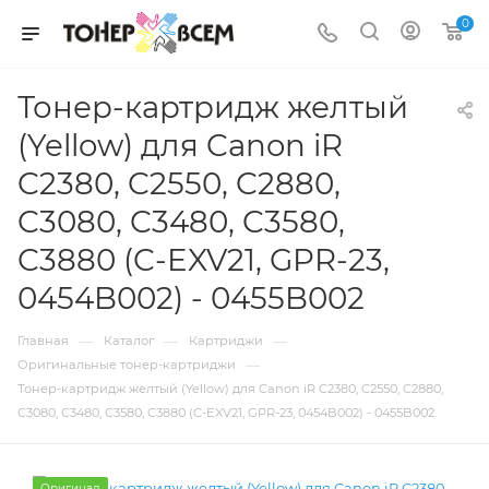
0
Тонер-картридж желтый
(Yellow) для Canon iR
C2380, C2550, C2880,
C3080, C3480, C3580,
C3880 (C-EXV21, GPR-23,
0454B002) - 0455B002
—
—
—
Главная
Каталог
Картриджи
—
Оригинальные тонер-картриджи
Тонер-картридж желтый (Yellow) для Canon iR C2380, C2550, C2880,
C3080, C3480, C3580, C3880 (C-EXV21, GPR-23, 0454B002) - 0455B002
Оригинал