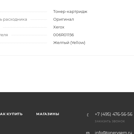
Тонер-картридж
ь расходника
Оригинал
Xerox
теля
006R01156
Желтый (Yellow)
АК КУПИТЬ
МАГАЗИНЫ
+7 (495) 476-56-56
ЗАКАЗАТЬ ЗВОНОК
info@tonervsem.ru