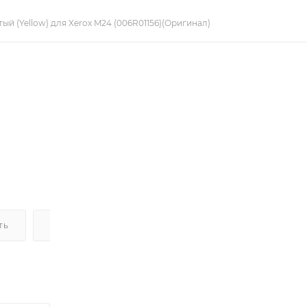
ый (Yellow) для Xerox M24 (006R01156)(Оригинал)
ТЬ
ДОСТАВКА
НАЛИЧИЕ