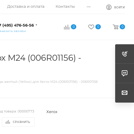
...
Доставка и оплата
Контакты
ВОЙТИ
7 (495) 476-56-56
0
0
0
АКАЗАТЬ ЗВОНОК
x M24 (006R01156) -
 желтый (Yellow) для Xerox M24 (006R01156) - 006R01156
Xerox
од товара:
00000773
СРАВНИТЬ