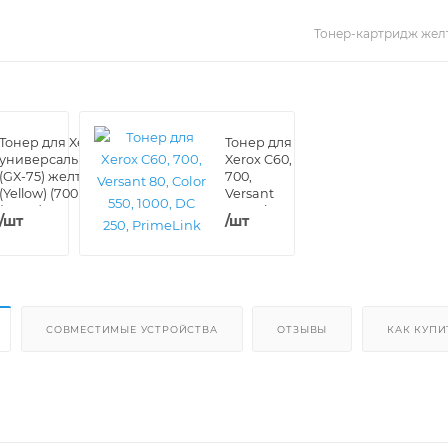
Тонер-картридж желт
Тонер для Xerox
Тонер для
универсальный
Xerox C60,
(GX-75) желтый
700,
(Yellow) (700 г)
Versant
(GALA)
80, Color
/шт
/шт
550, 1000,
DC 250,
PrimeLink
C9070
(GX-70)
желтый
(Yellow)
СОВМЕСТИМЫЕ УСТРОЙСТВА
ОТЗЫВЫ
КАК КУПИ
(700 г)
(GALA)
и