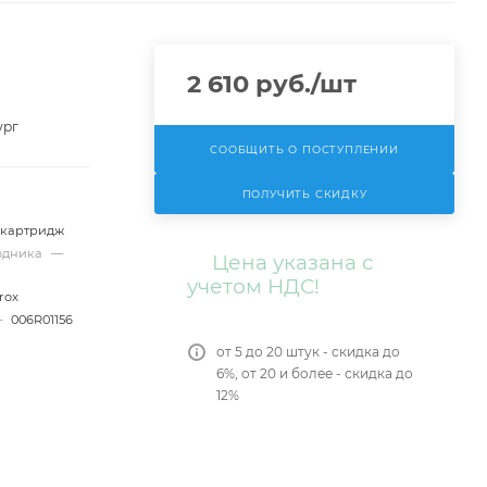
2 610
руб.
/шт
ург
СООБЩИТЬ О ПОСТУПЛЕНИИ
ПОЛУЧИТЬ СКИДКУ
-картридж
ходника
—
Цена указана с
учетом НДС!
rox
—
006R01156
от 5 до 20 штук - скидка до
6%, от 20 и более - скидка до
12%