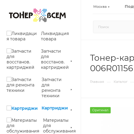
Под
Москва
Ликвидация
товара
Запчасти
Тонер-кар
для
восстанов.
006R01156
картриджей
Запчасти
—
—
Главная
Каталог
для
ремонта
техники
Картриджи
Оригинал
Материалы
для
обслуживания