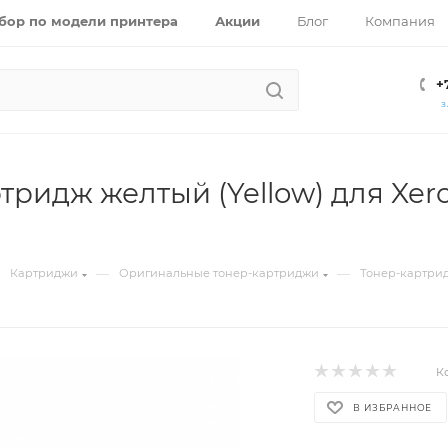
бор по модели принтера
Акции
Блог
Компания
+
З
тридж желтый (Yellow) для Xero
—
—
Картриджи
Оригинальные тонер-картриджи
Тонер-картридж
К
В ИЗБРАННОЕ