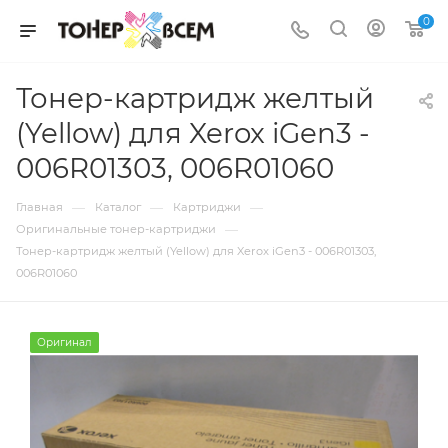
0
Тонер-картридж желтый
(Yellow) для Xerox iGen3 -
006R01303, 006R01060
—
—
—
Главная
Каталог
Картриджи
—
Оригинальные тонер-картриджи
Тонер-картридж желтый (Yellow) для Xerox iGen3 - 006R01303,
006R01060
Оригинал