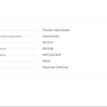
и
Тонер-картридж
ь расходника
Оригинал
RICOH
теля
841926
иджа
MPC2503HY
9500
Желтый (Yellow)