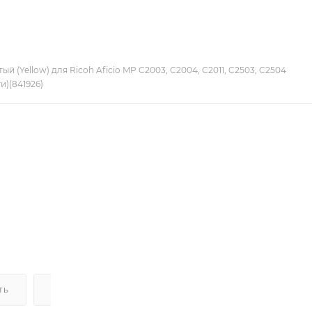
й (Yellow) для Ricoh Aficio MP C2003, C2004, C2011, C2503, C2504
)(841926)
ТЬ
ДОСТАВКА
НАЛИЧИЕ