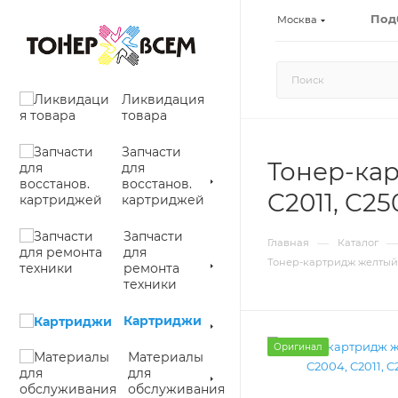
Под
Москва
Ликвидация
товара
Запчасти
Тонер-кар
для
восстанов.
C2011, C2
картриджей
Запчасти
—
—
Главная
Каталог
для
Тонер-картридж желтый (Y
ремонта
техники
Картриджи
Оригинал
Материалы
для
обслуживания