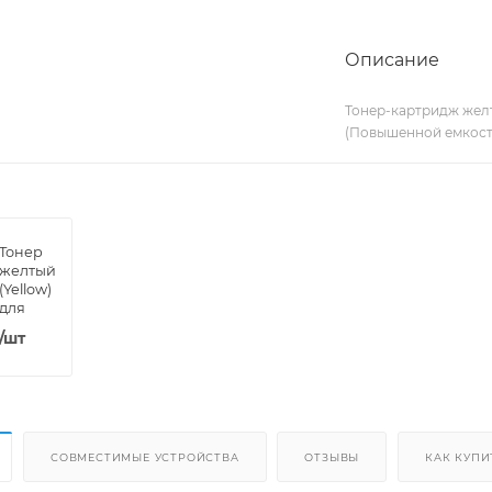
Описание
Тонер-картридж желты
(Повышенной емкости
Тонер
желтый
(Yellow)
для
RICOH
/шт
MP
C2003,
C2004,
C2011,
C2503,
C2504
(270 г.)
СОВМЕСТИМЫЕ УСТРОЙСТВА
ОТЗЫВЫ
КАК КУПИ
(GALA)