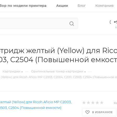
бор по модели принтера
Акции
Блог
Компания
+
З
тридж желтый (Yellow) для Rico
503, C2504 (Повышенной емкости
—
—
Картриджи
Оригинальные тонер-картриджи
ellow) для Ricoh Aficio MP C2003, C2004, C2011, C2503, C2504 (Повышенной е
К
В ИЗБРАННОЕ