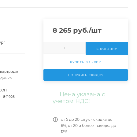
8 265
руб.
/шт
ург
В КОРЗИНУ
КУПИТЬ В 1 КЛИК
-картридж
ПОЛУЧИТЬ СКИДКУ
ходника
—
ICOH
Цена указана с
—
841926
учетом НДС!
от 5 до 20 штук - скидка до
6%, от 20 и более - скидка до
12%