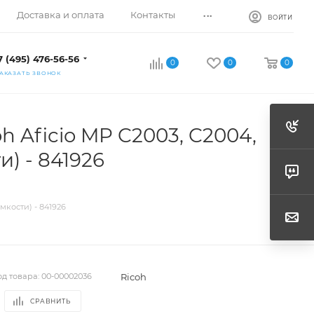
...
Доставка и оплата
Контакты
ВОЙТИ
7 (495) 476-56-56
0
0
0
АКАЗАТЬ ЗВОНОК
h Aficio MP C2003, C2004,
) - 841926
мкости) - 841926
Ricoh
од товара:
00-00002036
СРАВНИТЬ