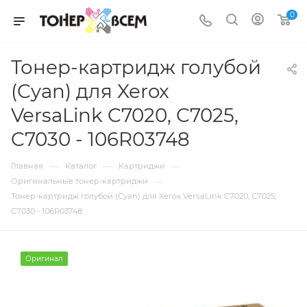
0
Тонер-картридж голубой
(Cyan) для Xerox
VersaLink C7020, C7025,
C7030 - 106R03748
—
—
—
Главная
Каталог
Картриджи
—
Оригинальные тонер-картриджи
Тонер-картридж голубой (Cyan) для Xerox VersaLink C7020, C7025,
C7030 - 106R03748
Оригинал