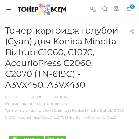
0
Тонер-картридж голубой
(Cyan) для Konica Minolta
Bizhub C1060, C1070,
AccurioPress C2060,
C2070 (TN-619C) -
A3VX450, A3VX430
—
—
—
Главная
Каталог
Картриджи
—
Оригинальные тонер-картриджи
Тонер-картридж голубой (Cyan) для Konica Minolta Bizhub C1060,
C1070, AccurioPress C2060, C2070 (TN-619C) - A3VX450, A3VX430
-15% у менеджера
Оригинал