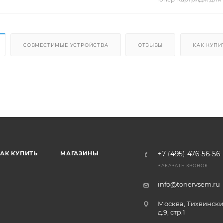
СОВМЕСТИМЫЕ УСТРОЙСТВА
ОТЗЫВЫ
КАК КУПИ
АК КУПИТЬ
МАГАЗИНЫ
+7 (495) 476-56-56
ЗАКАЗАТЬ ЗВОНОК
info@tonervsem.ru
Москва, Тихвински
д.9, стр.1