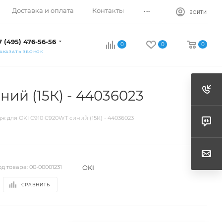
...
Доставка и оплата
Контакты
ВОЙТИ
7 (495) 476-56-56
0
0
0
АКАЗАТЬ ЗВОНОК
ий (15К) - 44036023
 для OKI C910 C920WT синий (15К) - 44036023
OKI
од товара:
00-00001231
СРАВНИТЬ