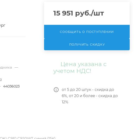
15 951
руб.
/шт
ург
СООБЩИТЬ О ПОСТУПЛЕНИИ
ПОЛУЧИТЬ СКИДКУ
Цена указана с
ходника
—
учетом НДС!
I
—
44036023
от 5 до 20 штук - скидка до
6%, от 20 и более - скидка до
12%
OKI C910 C920WT синий (15К)