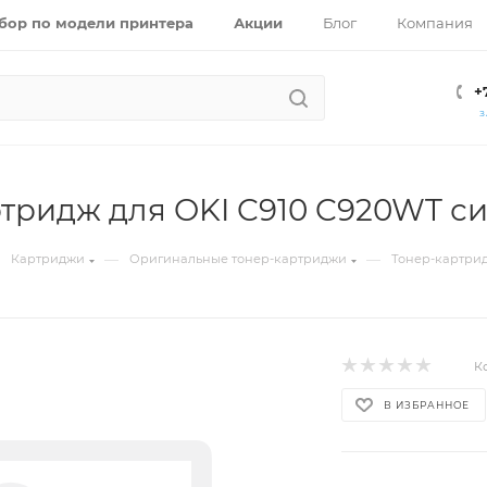
бор по модели принтера
Акции
Блог
Компания
+
З
тридж для OKI C910 C920WT син
—
—
Картриджи
Оригинальные тонер-картриджи
Тонер-картридж
К
В ИЗБРАННОЕ