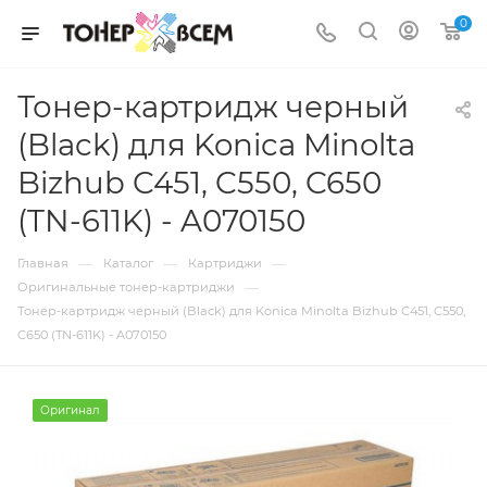
0
Тонер-картридж черный
(Black) для Konica Minolta
Bizhub C451, C550, C650
(TN-611K) - A070150
—
—
—
Главная
Каталог
Картриджи
—
Оригинальные тонер-картриджи
Тонер-картридж черный (Black) для Konica Minolta Bizhub C451, C550,
C650 (TN-611K) - A070150
Оригинал