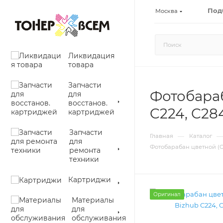
Под
Москва
Ликвидация
товара
Запчасти
Фотобараб
для
восстанов.
C224, C28
картриджей
Запчасти
—
—
Главная
Каталог
для
Фотобарабан цветной (Col
ремонта
техники
Картриджи
Оригинал
Материалы
для
обслуживания