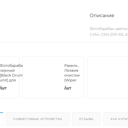
Описание
Фотобарабан цветной 
C454, C554 (DR-512,
Фотобарабан
Ракель ,
черный
Лезвие
(Black Drum
очистки
unit) для
(Wiper
Konica
Blade)
/шт
/шт
Minolta
для
Bizhub C258,
Konica
C308, C368,
Minolta
C458, C558,
Bizhub
C658 (DR-
C224,
313K) (DV)
C258,
C284,
СОВМЕСТИМЫЕ УСТРОЙСТВА
ОТЗЫВЫ
КАК КУПИ
C364