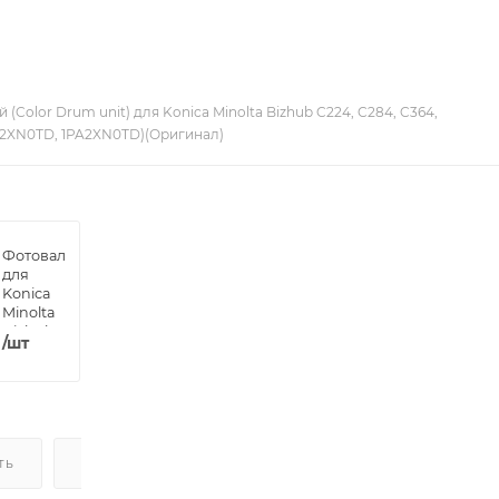
(Color Drum unit) для Konica Minolta Bizhub C224, C284, C364,
 A2XN0TD, 1PA2XN0TD)(Оригинал)
Фотовал
для
Konica
Minolta
Bizhub
/шт
C224,
C220,
C280
C258,
C284,
C364
(DV Inc.)
ТЬ
ДОСТАВКА
НАЛИЧИЕ