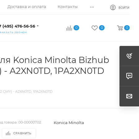
...
Доставка и оплата
Контакты
ВОЙТИ
7 (495) 476-56-56
0
0
0
АКАЗАТЬ ЗВОНОК
ля Konica Minolta Bizhub
Y) - A2XN0TD, 1PA2XN0TD
12 CMY) - A2XN0TD, 1PA2XN0TD
Konica Minolta
од товара:
00-00000702
СРАВНИТЬ