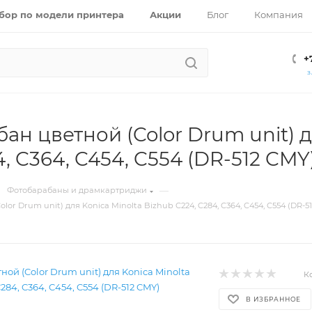
бор по модели принтера
Акции
Блог
Компания
+
З
ан цветной (Color Drum unit) д
4, C364, C454, C554 (DR-512 CM
—
Фотобарабаны и драмкартриджи
or Drum unit) для Konica Minolta Bizhub C224, C284, C364, C454, C554 (DR-5
К
В ИЗБРАННОЕ