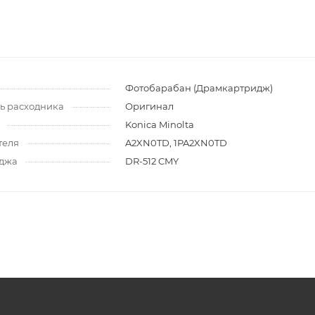
(DV Inc.)
и
Фотобарабан (Драмкартридж)
ь расходника
Оригинал
Konica Minolta
теля
A2XN0TD, 1PA2XN0TD
иджа
DR-512 CMY