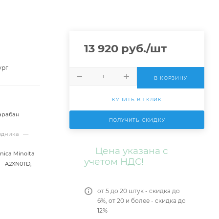
13 920
руб.
/шт
ург
В КОРЗИНУ
КУПИТЬ В 1 КЛИК
арабан
ПОЛУЧИТЬ СКИДКУ
ходника
—
Цена указана с
nica Minolta
учетом НДС!
—
A2XN0TD,
от 5 до 20 штук - скидка до
6%, от 20 и более - скидка до
12%