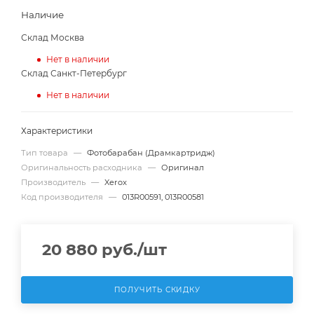
Наличие
Склад Москва
Нет в наличии
Склад Санкт-Петербург
Нет в наличии
Характеристики
Тип товара
—
Фотобарабан (Драмкартридж)
Оригинальность расходника
—
Оригинал
Производитель
—
Xerox
Код производителя
—
013R00591, 013R00581
20 880
руб.
/шт
ПОЛУЧИТЬ СКИДКУ