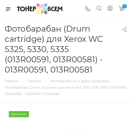
0
Фотобарабан (Drum
cartridge) для Xerox WC
5325, 5330, 5335
(013R00591, 013R00581) -
013R00591, 013R00581
—
—
—
Главная
Каталог
Фотобарабаны и драмкартриджи
Фотобарабан (Drum cartridge) для Xerox WC 5325, 5330, 5335 (013R00591,
013R00581) - 013R00591, 013R00581
Оригинал