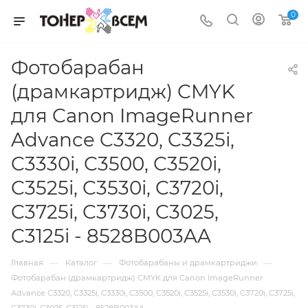
0
Фотобарабан
(драмкартридж) CMYK
для Canon ImageRunner
Advance C3320, C3325i,
C3330i, C3500, C3520i,
C3525i, C3530i, C3720i,
C3725i, C3730i, C3025,
C3125i - 8528B003AA
—
—
—
Главная
Каталог
Фотобарабаны и драмкартриджи
Фотобарабан (драмкартридж) CMYK для Canon ImageRunner
Advance C3320, C3325i, C3330i, C3500, C3520i, C3525i, C3530i, C3720i, C3725i,