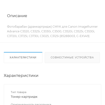
Описание
Фотобарабан (драмкартридж) CMYK для Canon ImageRunner
Advance C3320, C3325i, C3330i, C3500, C3520i, C3525i, C3530i,
C3720i, C3725i, C3730i, C3025, C3125i (8528B003, C-EXV49)
ХАРАКТЕРИСТИКИ
СОВМЕСТИМЫЕ УСТРОЙСТВА
Характеристики
Тип товара
Тонер-картридж
Оригинальность расходника