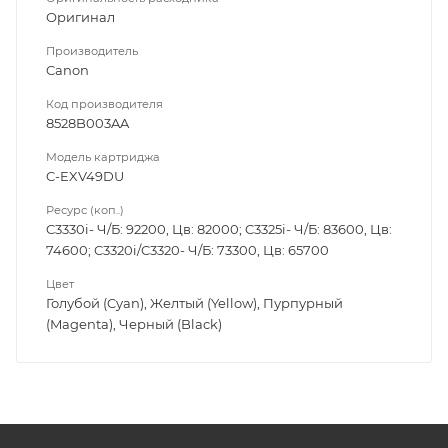
Оригинал
Производитель
Canon
Код производителя
8528B003AA
Модель картриджа
C-EXV49DU
Ресурс (коп..)
C3330i- Ч/Б: 92200, Цв: 82000; C3325i- Ч/Б: 83600, Цв:
74600; C3320i/C3320- Ч/Б: 73300, Цв: 65700
Цвет
Голубой (Cyan), Желтый (Yellow), Пурпурный
(Magenta), Черный (Black)