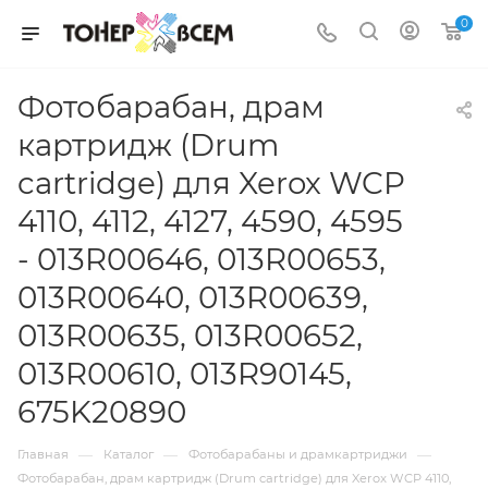
0
Фотобарабан, драм
картридж (Drum
cartridge) для Xerox WCP
4110, 4112, 4127, 4590, 4595
- 013R00646, 013R00653,
013R00640, 013R00639,
013R00635, 013R00652,
013R00610, 013R90145,
675K20890
—
—
—
Главная
Каталог
Фотобарабаны и драмкартриджи
Фотобарабан, драм картридж (Drum cartridge) для Xerox WCP 4110,