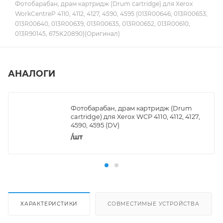
Фотобарабан, драм картридж (Drum cartridge) для Xerox
WorkCentreP 4110, 4112, 4127, 4590, 4595 (013R00646, 013R00653,
013R00640, 013R00639, 013R00635, 013R00652, 013R00610,
013R90145, 675K20890)(Оригинал)
АНАЛОГИ
Фотобарабан, драм картридж (Drum
cartridge) для Xerox WCP 4110, 4112, 4127,
4590, 4595 (DV)
/шт
ХАРАКТЕРИСТИКИ
СОВМЕСТИМЫЕ УСТРОЙСТВА