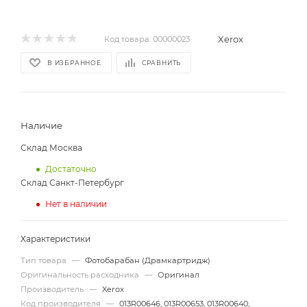
Xerox
Код товара:
00000023
В ИЗБРАННОЕ
СРАВНИТЬ
Наличие
Склад Москва
Достаточно
Склад Санкт-Петербург
Нет в наличии
Характеристики
Тип товара
—
Фотобарабан (Драмкартридж)
Оригинальность расходника
—
Оригинал
Производитель
—
Xerox
Код производителя
—
013R00646, 013R00653, 013R00640,