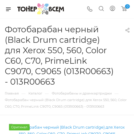
0
Фотобарабан черный
(Black Drum cartridge)
для Xerox 550, 560, Color
C60, C70, PrimeLink
C9070, C9065 (013R00663)
- 013R00663
—
—
—
Главная
Каталог
Фотобарабаны и драмкартриджи
Фотобарабан черный (Black Drum cartridge) для Xerox 550, 560, Color
C60, C70, PrimeLink C9070, C9065 (013R00663) - 013R00663
Оригинал