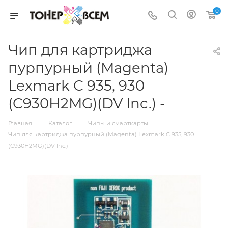
0
Чип для картриджа
пурпурный (Magenta)
Lexmark C 935, 930
(C930H2MG)(DV Inc.) -
—
—
—
Главная
Каталог
Чипы и смарткарты
Чип для картриджа пурпурный (Magenta) Lexmark C 935, 930
(C930H2MG)(DV Inc.) -