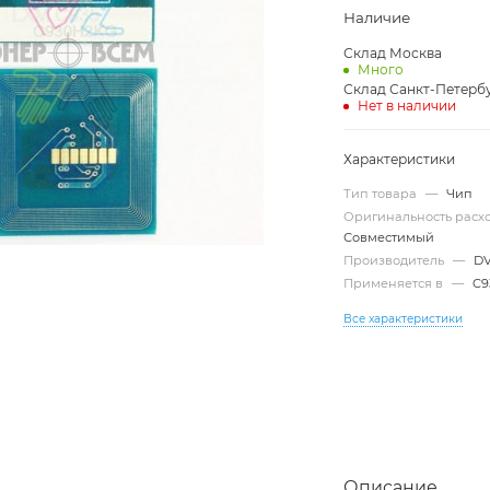
Наличие
Склад Москва
Много
Склад Санкт-Петерб
Нет в наличии
Характеристики
Тип товара
—
Чип
Оригинальность рас
Совместимый
Производитель
—
D
Применяется в
—
C9
Все характеристики
Описание