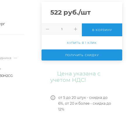
522
руб.
/шт
ург
В КОРЗИНУ
КУПИТЬ В 1 КЛИК
ПОЛУЧИТЬ СКИДКУ
ходника
—
V
Цена указана с
30H2CG
учетом НДС!
от 5 до 20 штук - скидка до
6%, от 20 и более - скидка до
12%