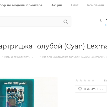
бор по модели принтера
Акции
Блог
Компания
+
З
ртриджа голубой (Cyan) Lexmark
—
Чипы и смарткарты
Чип для картриджа голубой (Cyan) Lexmark C 935
К
В ИЗБРАННОЕ