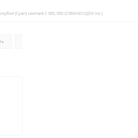
лубой (Cyan) Lexmark C 935, 930 (C930H2CG)(DV Inc.)
ТЬ
ДОСТАВКА
НАЛИЧИЕ