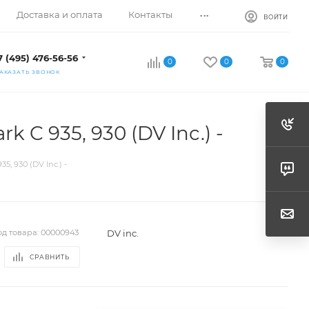
...
Доставка и оплата
Контакты
ВОЙТИ
7 (495) 476-56-56
0
0
0
АКАЗАТЬ ЗВОНОК
 C 935, 930 (DV Inc.) -
, 930 (DV Inc.) -
DV inc.
од товара:
00000943
СРАВНИТЬ