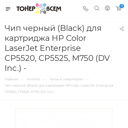
0
Чип черный (Black) для
картриджа HP Color
LaserJet Enterprise
CP5520, CP5525, M750 (DV
Inc.) -
—
—
—
Главная
Каталог
Чипы и смарткарты
Чип черный (Black) для картриджа HP Color LaserJet Enterprise
CP5520, CP5525, M750 (DV Inc.) -